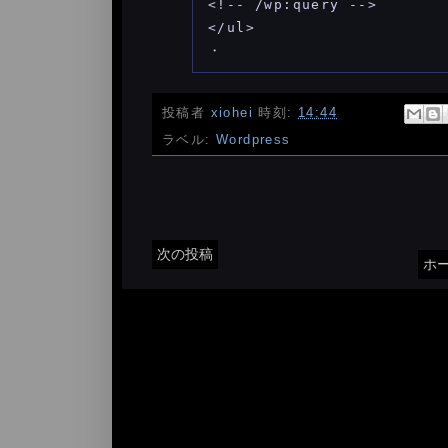
<!-- /wp:query -->

</ul>

投稿者
xiohei
時刻:
14:44
ラベル:
Wordpress
次の投稿
ホ