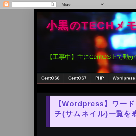
小黒のTECHメ
【工事中】主にCentOS上で動
CentOS8
CentOS7
PHP
Wordpress
【Wordpress】
チ(サムネイル)一覧を