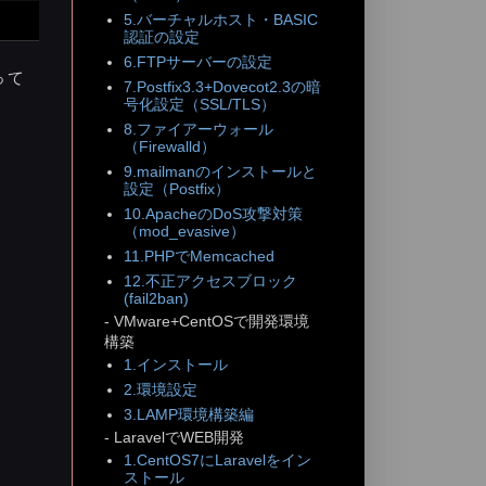
5.バーチャルホスト・BASIC
認証の設定
6.FTPサーバーの設定
って
7.Postfix3.3+Dovecot2.3の暗
号化設定（SSL/TLS）
8.ファイアーウォール
（Firewalld）
9.mailmanのインストールと
設定（Postfix）
10.ApacheのDoS攻撃対策
（mod_evasive）
11.PHPでMemcached
12.不正アクセスブロック
(fail2ban)
- VMware+CentOSで開発環境
構築
1.インストール
2.環境設定
tegoryIds":[],"tagIds":[],"order":"desc","orderB
3.LAMP環境構築編
- LaravelでWEB開発
></li>

1.CentOS7にLaravelをイン
ストール