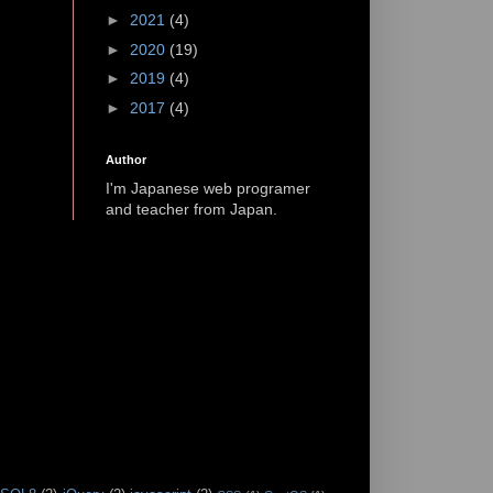
►
2021
(4)
►
2020
(19)
►
2019
(4)
►
2017
(4)
Author
I'm Japanese web programer
and teacher from Japan.