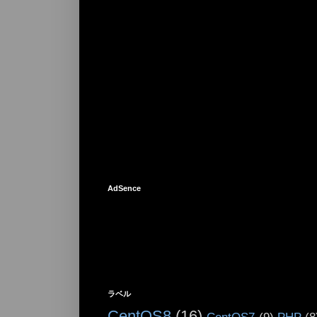
AdSence
ラベル
CentOS8
(16)