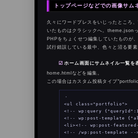
トップページなどでの画像サム
久々にワードプレスをいじったところ、
いたものはクラシックへ。theme.json
PHPをちょくせつ編集していたものが、テ
試行錯誤している最中、色々と沼る要素
ホーム画面にサムネイル一覧を
home.htmlなどを編集。
この場合はカスタム投稿タイプ”portfoli
・

<ul class="portfolio">

<!-- wp:query {"queryId":
<!-- wp:post-template {"al
<li><!-- wp:post-featured
<!-- /wp:post-template -->