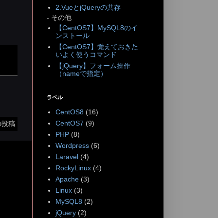
2.VueとjQueryの共存
- その他
【CentOS7】MySQL8のイ
ンストール
【CentOS7】覚えておきた
いよく使うコマンド
【jQuery】フォーム操作
（nameで指定）
ラベル
CentOS8
(16)
CentOS7
(9)
の投稿
PHP
(8)
Wordpress
(6)
Laravel
(4)
RockyLinux
(4)
Apache
(3)
Linux
(3)
MySQL8
(2)
jQuery
(2)