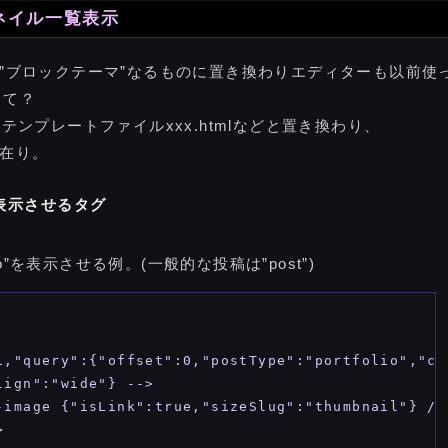
ネイル一覧表示
”ブロックテーマ”なるものに置き換わりエディターも以前使
って？
ンプレートファイルxxx.htmlなどと置き換わり、
在り。
表示させるタグ
o”を表示させる例。(一般的な投稿は”post”)
1,"query":{"offset":0,"postType":"portfolio","ca
ign":"wide"} -->

-image {"isLink":true,"sizeSlug":"thumbnail"} /--

