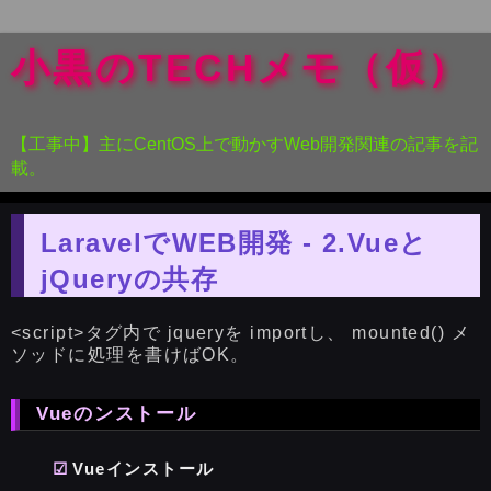
小黒のTECHメモ（仮）
【工事中】主にCentOS上で動かすWeb開発関連の記事を記
載。
LaravelでWEB開発 - 2.Vueと
jQueryの共存
<script>タグ内で jqueryを importし、 mounted() メ
ソッドに処理を書けばOK。
Vueのンストール
Vueインストール