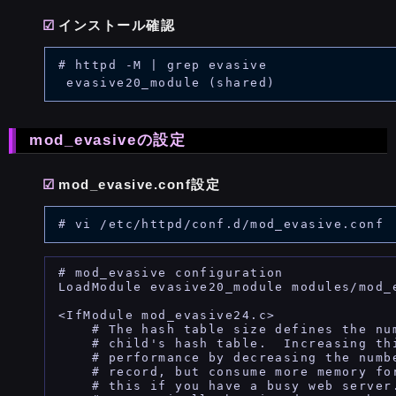
インストール確認
# httpd -M | grep evasive

mod_evasiveの設定
mod_evasive.conf設定
# mod_evasive configuration

LoadModule evasive20_module modules/mod_e
<IfModule mod_evasive24.c>

    # The hash table size defines the num
    # child's hash table.  Increasing thi
    # performance by decreasing the numb
    # record, but consume more memory for
    # this if you have a busy web server.