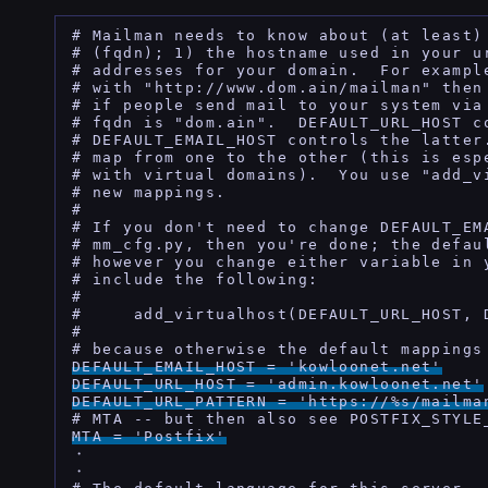
# Mailman needs to know about (at least) 
# (fqdn); 1) the hostname used in your u
# addresses for your domain.  For exampl
# with "http://www.dom.ain/mailman" then
# if people send mail to your system via 
# fqdn is "dom.ain".  DEFAULT_URL_HOST co
# DEFAULT_EMAIL_HOST controls the latter
# map from one to the other (this is espe
# with virtual domains).  You use "add_v
# new mappings.

#

# If you don't need to change DEFAULT_EM
# mm_cfg.py, then you're done; the defau
# however you change either variable in 
# include the following:

#

#     add_virtualhost(DEFAULT_URL_HOST, D
#

DEFAULT_EMAIL_HOST = 'kowloonet.net'

DEFAULT_URL_HOST = 'admin.kowloonet.net'

DEFAULT_URL_PATTERN = 'https://%s/mailma
MTA = 'Postfix'
・

・
