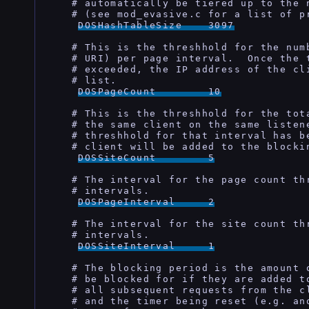
    # automatically be tiered up to the 
    # (see mod_evasive.c for a list of pr
DOSHashTableSize    3097
    # This is the threshhold for the num
    # URI) per page interval.  Once the 
    # exceeded, the IP address of the cli
    # list.

DOSPageCount        10
    # This is the threshhold for the tot
    # the same client on the same listene
    # threshhold for that interval has be
    # client will be added to the blockin
DOSSiteCount        5
    # The interval for the page count thr
    # intervals.

DOSPageInterval     2
    # The interval for the site count thr
    # intervals.

DOSSiteInterval     1
    # The blocking period is the amount 
    # be blocked for if they are added t
    # all subsequent requests from the c
    # and the timer being reset (e.g. an