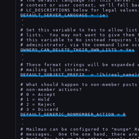
# The default language for this server. 
# context or user context, we'll fall bac
DEFAULT_SERVER_LANGUAGE = 'ja'
・

・

# Set this variable to Yes to allow list 
# lists.  You may not want to give them t
# this variable to No instead requires li
OWNERS_CAN_DELETE_THEIR_OWN_LISTS = Yes
・

・

# These format strings will be expanded w
DEFAULT_SUBJECT_PREFIX  = "[%(real_name)
# What should happen to non-member posts 
# non-member actions?

# 0 = Accept

# 1 = Hold

# 2 = Reject

DEFAULT_GENERIC_NONMEMBER_ACTION = 0
・

・

# Mailman can be configured to "munge" Re
# messages.  One the one hand, there are 