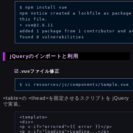
$ npm install vue

npm notice created a lockfile as package-
this file.

+ vue@2.6.11

added 1 package from 1 contributor and au
jQueryのインポートと利用
.vueファイル修正
<table>の <thead>を固定させるスクリプトを jQuery
で実装。
<template>

<div>

<p v-if="errored">{{ error }}</p>

<p v-if="loading">Loading...</p>
