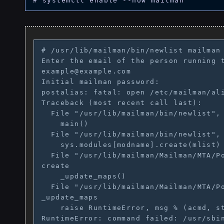
# /usr/lib/mailman/bin/newlist mailman

Enter the email of the person running t
example@example.com

Initial mailman password:

postalias: fatal: open /etc/mailman/ali
Traceback (most recent call last):

  File "/usr/lib/mailman/bin/newlist",
    main()

  File "/usr/lib/mailman/bin/newlist", line 240, in main

    sys.modules[modname].create(mlist)

  File "/usr/lib/mailman/Mailman/MTA/Postfix.py", line 342, in 
create

    _update_maps()

  File "/usr/lib/mailman/Mailman/MTA/Postfix.py", line 78, in 
_update_maps

    raise RuntimeError, msg % (acmd, status, errstr)

RuntimeError: command failed: /usr/sbin