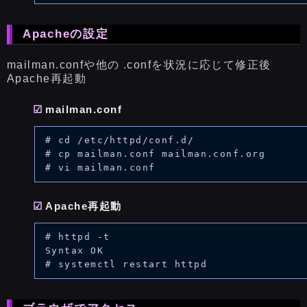
Apacheの設定
mailman.confや他の .confを状況に応じて修正後
Apache再起動
mailman.conf
# cd /etc/httpd/conf.d/

# cp mailman.conf mailman.conf.org

Apache再起動
# httpd -t

Syntax OK
