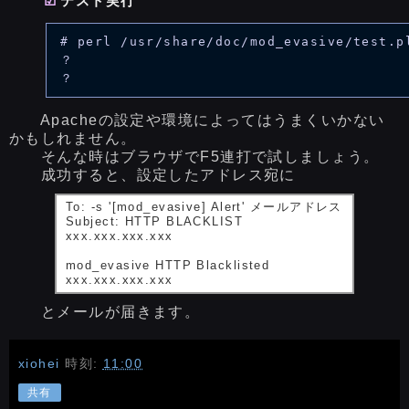
テスト実行
# perl /usr/share/doc/mod_evasive/test.pl
？

Apacheの設定や環境によってはうまくいかない
かもしれません。
そんな時はブラウザでF5連打で試しましょう。
成功すると、設定したアドレス宛に
To: -s '[mod_evasive] Alert' メールアドレス
Subject: HTTP BLACKLIST
xxx.xxx.xxx.xxx
mod_evasive HTTP Blacklisted
xxx.xxx.xxx.xxx
とメールが届きます。
xiohei
時刻:
11:00
共有