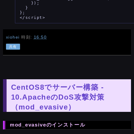
    });

  }

};

xiohei
時刻:
16:50
共有
CentOS8でサーバー構築 -
10.ApacheのDoS攻撃対策
（mod_evasive）
mod_evasiveのインストール