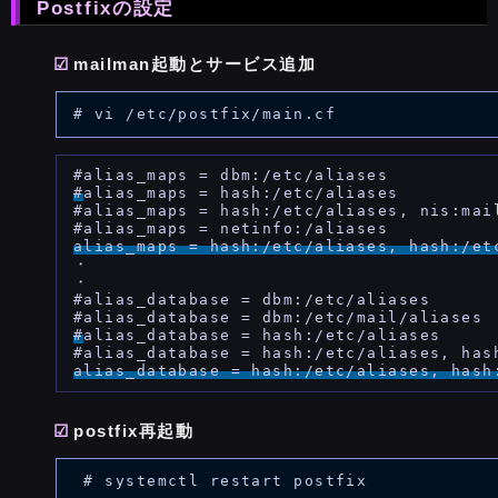
Postfixの設定
mailman起動とサービス追加
#
alias_maps = hash:/etc/aliases

#alias_maps = hash:/etc/aliases, nis:mail
alias_maps = hash:/etc/aliases, hash:/et
・

・

#alias_database = dbm:/etc/aliases

#
alias_database = hash:/etc/aliases

alias_database = hash:/etc/aliases, hash
postfix再起動