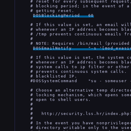
    # reset for every subsequent request
    # blocking period; in the event of a 
    # getting reset.

DOSBlockingPeriod   60
    # If this value is set, an email will
    # whenever an IP address becomes bla
    # /tmp prevents continuous emails fro
    #

    # NOTE: Requires /bin/mail (provided 
DOSEmailNotify      "-s '[mod_eva
    # If this value is set, the system co
    # whenever an IP address becomes bla
    # system calls to ip filter or other
    # prevents continuous system calls. 
    # blacklisted IP.

    #DOSSystemCommand    "su - someuser -
    # Choose an alternative temp directo
    # locking mechanism, which opens some
    # open to shell users.

    #

    #

    #   http://security.lss.hr/index.php?
    #

    # In the event you have nonprivilege
    # directory writable only to the use