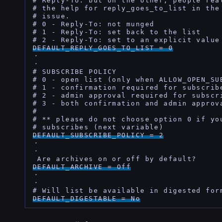
# Reply-To: but on the other, people real
# the help for reply_goes_to_list in the 
# issue.

# 0 - Reply-To: not munged

# 1 - Reply-To: set back to the list

DEFAULT_REPLY_GOES_TO_LIST = 0
・

・

# SUBSCRIBE POLICY

# 0 - open list (only when ALLOW_OPEN_SUB
# 1 - confirmation required for subscribe
# 2 - admin approval required for subscri
# 3 - both confirmation and admin approva
#

# ** please do not choose option 0 if you
DEFAULT_SUBSCRIBE_POLICY = 2
・

・

DEFAULT_ARCHIVE = Off
・

・

DEFAULT_DIGESTABLE = No