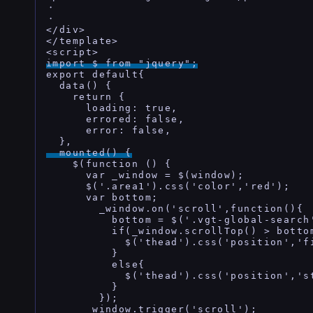
・

・

</div>

</template>

import $ from "jquery";
export default{

  data() {

    return {

      loading: true,

      errored: false,

      error: false,

  mounted() {
    $(function () {

      var _window = $(window);

      $('.area1').css('color','red');

      var bottom;

        _window.on('scroll',function(){

          bottom = $('.vgt-global-search
          if(_window.scrollTop() > bottom
            $('thead').css('position','fi
          }

          else{

            $('thead').css('position','st
          }

        });

      _window.trigger('scroll');
