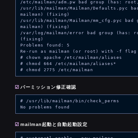
/etc/mailman/adm.pw bad group (has: root,
/usr/lib/mailman/Mailman/Defaults.pyc bad
mailman) (fixing)

/usr/lib/mailman/Mailman/mm_cfg.pyc bad g
mailman) (fixing)

/var/log/mailman/error bad group (has: ro
(fixing)

Problems found: 5

Re-run as mailman (or root) with -f flag 
# chown apache /etc/mailman/aliases

# chmod 664 /etc/mailman/aliases*

パーミッション修正確認
# /usr/lib/mailman/bin/check_perms

mailman起動と自動起動設定