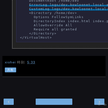
    DocumentRoot /home/dev

ErrorLog logs/dev.kowloonet.local-
CustomLog logs/dev.kowloonet.local
    <Directory /home/dev>

      Options FollowSymLinks

      DirectoryIndex index.html index.p
      AllowOverride All

      Require all granted

    </Directory>

xiohei
時刻:
5:33
共有
‹
›
ホーム