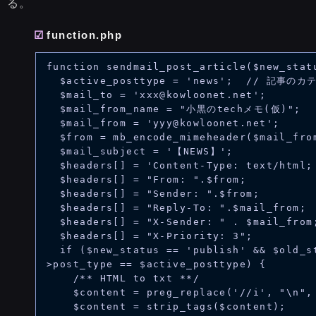
る。
function.php
function sendmail_post_article($new_statu
  $active_posttype = 'news';  // 記事のカテゴリ

  $mail_to = 'xxx@kowloonet.net';

  $mail_from_name = "小黒のtechメモ(仮)";

  $mail_from = 'yyy@kowloonet.net';

  $from = mb_encode_mimeheader($mail_from_name)." <$mail_from>";

  $mail_subject = '【NEWS】';

  $headers[] = 'Content-Type: text/html; charset=UTF-8';

  $headers[] = "From: ".$from;

  $headers[] = "Sender: ".$from;

  $headers[] = "Reply-To: ".$mail_from;

  $headers[] = "X-Sender: " . $mail_from;

  $headers[] = "X-Priority: 3";

  if ($new_status == 'publish' && $old_status != 'publish' && $post-
>post_type == $active_posttype) {

    /** HTML to txt **/

    $content = preg_replace('/
/i', "\n",
    $content = strip_tags($content);
