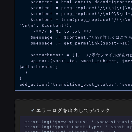
    $content = html_entity_decode($content);

    $content = preg_replace("/\r\n|\r|\n/us", "\n", $content);

    $content = preg_replace("/\n[^\S\n]+/us", "\n", $content);

    $content = trim(preg_replace("/(\r\n){3,}|\r{3,}|\n{3,}/us", 
"\n\n", $content));

     /**// HTML to txt **/

    $message .= $content."\n\n詳しくはこちら↓\n";

    $message .= get_permalink($post->ID)."\n\n\n";

    $attachments = [];  //添付ファイルがあれば

    wp_mail($mail_to, $mail_subject, $message, $headers, 
$attachments);

  }

}

エラーログを出力してデバック
error_log('$new_status: '.$new_status);
error_log('$post->post_type: '.$post->p