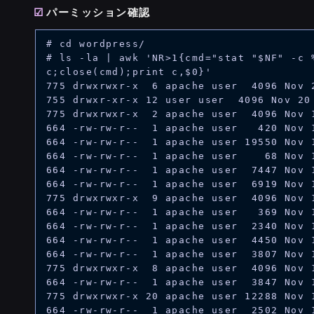
パーミッション確認
# cd wordpress/

# ls -la | awk 'NR>1{cmd="stat "$NF" -c %
c;close(cmd);print c,$0}'

775 drwxrwxr-x  6 apache user  4096 Nov 2
755 drwxr-xr-x 12 user user  4096 Nov 20 
775 drwxrwxr-x  2 apache user  4096 Nov 1
664 -rw-rw-r--  1 apache user   420 Nov 1
664 -rw-rw-r--  1 apache user 19550 Nov 1
664 -rw-rw-r--  1 apache user    68 Nov 1
664 -rw-rw-r--  1 apache user  7447 Nov 1
664 -rw-rw-r--  1 apache user  6919 Nov 1
775 drwxrwxr-x  9 apache user  4096 Nov 1
664 -rw-rw-r--  1 apache user   369 Nov 1
664 -rw-rw-r--  1 apache user  2340 Nov 1
664 -rw-rw-r--  1 apache user  4450 Nov 1
664 -rw-rw-r--  1 apache user  3807 Nov 1
775 drwxrwxr-x  8 apache user  4096 Nov 1
664 -rw-rw-r--  1 apache user  3847 Nov 1
775 drwxrwxr-x 20 apache user 12288 Nov 1
664 -rw-rw-r--  1 apache user  2502 Nov 1