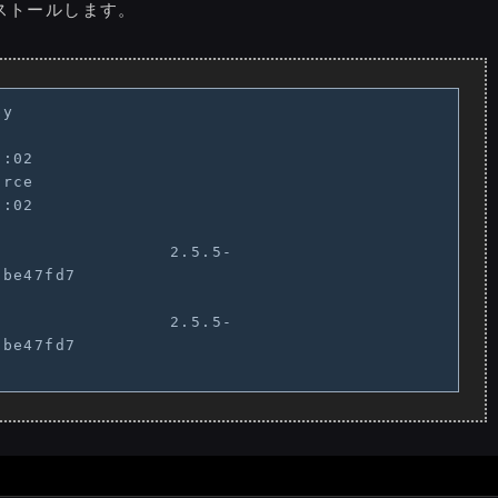
インストールします。
y

:02

           
:02

                 2.5.5-
               
                 2.5.5-
               