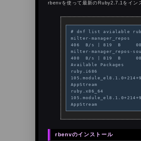
rbenvを使って最新のRuby2.7.1を
# dnf list avialable rub
milter-manager_repos                                                                
406  B/s | 819  B     00
milter-manager_repos-source                                              
400  B/s | 819  B     00
Available Packages

ruby.i686              
105.module_el8.1.0+214+9be47fd7               
AppStream

ruby.x86_64            
105.module_el8.1.0+214+9be47fd7               
rbenvのインストール