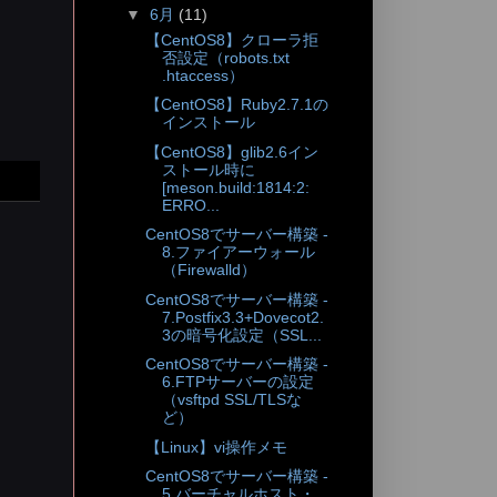
▼
6月
(11)
【CentOS8】クローラ拒
否設定（robots.txt
.htaccess）
【CentOS8】Ruby2.7.1の
インストール
【CentOS8】glib2.6イン
ストール時に
[meson.build:1814:2:
ERRO...
CentOS8でサーバー構築 -
8.ファイアーウォール
（Firewalld）
CentOS8でサーバー構築 -
7.Postfix3.3+Dovecot2.
3の暗号化設定（SSL...
CentOS8でサーバー構築 -
6.FTPサーバーの設定
（vsftpd SSL/TLSな
ど）
【Linux】vi操作メモ
CentOS8でサーバー構築 -
5.バーチャルホスト・