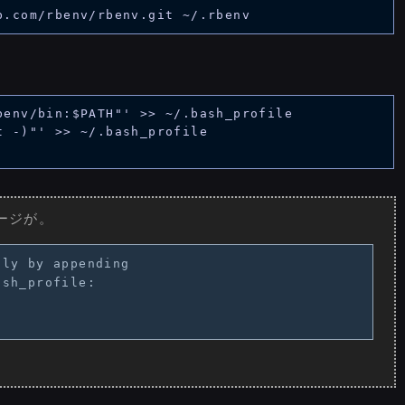
benv/bin:$PATH"' >> ~/.bash_profile

 -)"' >> ~/.bash_profile

セージが。
ly by appending

sh_profile:
