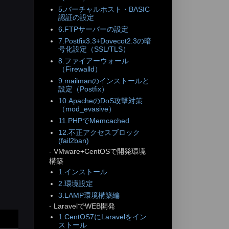
5.バーチャルホスト・BASIC
認証の設定
6.FTPサーバーの設定
7.Postfix3.3+Dovecot2.3の暗
号化設定（SSL/TLS）
8.ファイアーウォール
（Firewalld）
9.mailmanのインストールと
設定（Postfix）
10.ApacheのDoS攻撃対策
（mod_evasive）
11.PHPでMemcached
12.不正アクセスブロック
(fail2ban)
- VMware+CentOSで開発環境
構築
1.インストール
2.環境設定
3.LAMP環境構築編
- LaravelでWEB開発
1.CentOS7にLaravelをイン
ストール