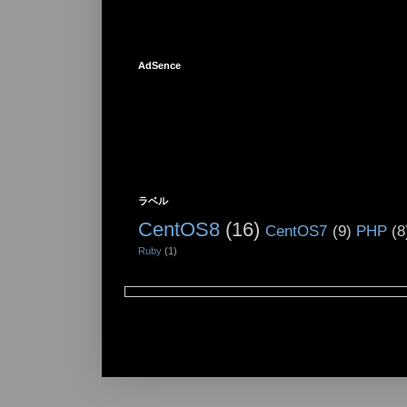
AdSence
ラベル
CentOS8
(16)
CentOS7
(9)
PHP
(8
Ruby
(1)