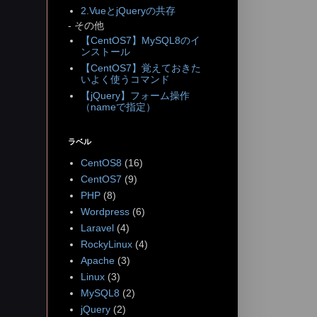
2.VueとjQueryの共存
- その他
【CentOS7】MySQL8のイ
ンストール
【CentOS7】覚えておきた
いよく使うコマンド
【jQuery】フォーム操作
（nameで指定）
ラベル
CentOS8
(16)
CentOS7
(9)
PHP
(8)
Wordpress
(6)
Laravel
(4)
RockyLinux
(4)
Apache
(3)
Linux
(3)
MySQL8
(2)
jQuery
(2)