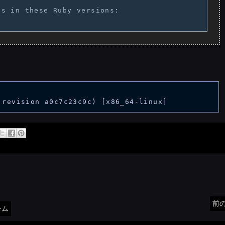
s in these Ruby versions:

前
ーム