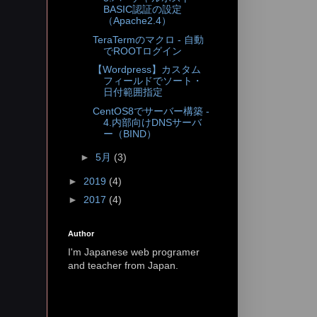
BASIC認証の設定
（Apache2.4）
TeraTermのマクロ - 自動
でROOTログイン
【Wordpress】カスタム
フィールドでソート・
日付範囲指定
CentOS8でサーバー構築 -
4.内部向けDNSサーバ
ー（BIND）
►
5月
(3)
►
2019
(4)
►
2017
(4)
Author
I'm Japanese web programer
and teacher from Japan.