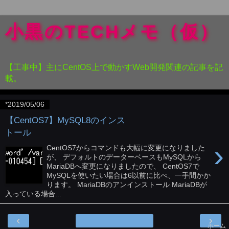
小黒のTECHメモ（仮）
【工事中】主にCentOS上で動かすWeb開発関連の記事を記
載。
*2019/05/06
【CentOS7】MySQL8のインス
トール
›
CentOS7からコマンドも大幅に変更になりました
が、 デフォルトのデーターベースもMySQLから
MariaDBへ変更になりましたので、 CentOS7で
MySQLを使いたい場合は6以前に比べ、一手間かか
ります。 MariaDBのアンインストール MariaDBが
入っている場合...
‹
›
ホーム